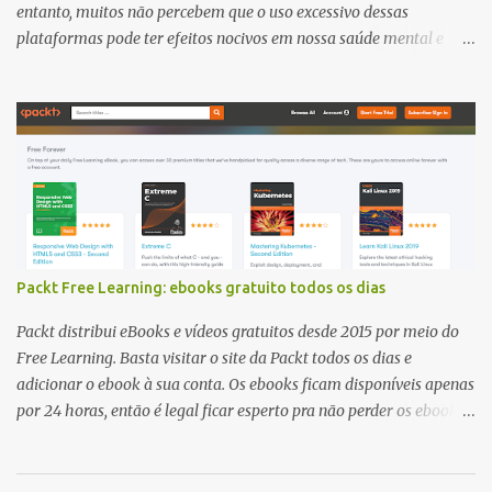
entanto, muitos não percebem que o uso excessivo dessas
plataformas pode ter efeitos nocivos em nossa saúde mental e
física. O Instagram, Twitter e Tiktok são algumas das redes sociais
mais populares do momento, mas elas também podem ser fonte
de ansiedade, estresse e depressão. A necessidade de buscar a
aprovação dos outros, a comparação constante com outras
pessoas e a pressão por likes e seguidores pode afetar
negativamente a autoestima e a confiança de muitos usuários.
Além disso, o uso constante dessas plataformas pode levar a uma
redução na qualidade do sono, já que muitas pessoas passam
horas rolando seus feeds até tarde da noite. A exposição constante
Packt Free Learning: ebooks gratuito todos os dias
a conteúdos negativos, como notícias ruins, também pode ter um
impacto significativo na nossa saúde mental. Para aqueles que
Packt distribui eBooks e vídeos gratuitos desde 2015 por meio do
desejam diminuir o uso das redes sociais, é importante encontrar
Free Learning. Basta visitar o site da Packt todos os dias e
outras formas ...
adicionar o ebook à sua conta. Os ebooks ficam disponíveis apenas
por 24 horas, então é legal ficar esperto pra não perder os ebooks
de seu interesse - tem ebooks de vários assuntos, de jogos, unix a
javascript. Favorite o link ( https://www.packtpub.com/free-
learning ) e não esqueça de visitar todos os dias! :)