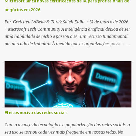
Microsoft lança novas certificações de IA para profissionais de
negócios em 2026
Por Gretchen LaBelle & Tarek Saleh Eldin · 31 de março de 2026
· Microsoft Tech Community A inteligência artificial deixou de ser
uma habilidade de nicho e passou a ser um recurso fundamental
no mercado de trabalho. À medida que as organizações passam da
experimentação com IA para sua operacionalização em escala,
cresce a demanda por profissionais capazes de aplicar IA em
contextos reais de negócios. Para acompanhar essa
transformação, a Microsoft anunciou um conjunto de novas
certificações voltadas a soluções de negócios com IA. No início de
2026, foram lançadas quatro certificações iniciais: Agentic AI
Business Solutions Architect , Copilot and Agent Administration
Fundamentals , AI Business Professional e AI Transformation
Leader — cobrindo desde profissionais técnicos até líderes de
Efeitos nocivo das redes sociais
transformação corporativa. Além dessas, novas certificações
começam a ser lançadas em beta a partir de abril de 2026, com
Com o avanço da tecnologia e a popularização das redes sociais, o
mais lan...
seu uso se tornou cada vez mais frequente em nossas vidas. No