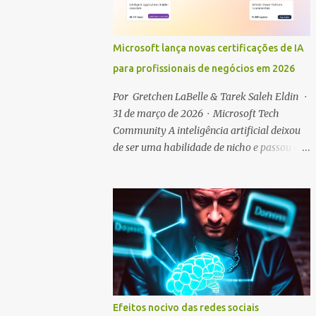
Microsoft lança novas certificações de IA
para profissionais de negócios em 2026
Por Gretchen LaBelle & Tarek Saleh Eldin ·
31 de março de 2026 · Microsoft Tech
Community A inteligência artificial deixou
de ser uma habilidade de nicho e passou a
ser um recurso fundamental no mercado de
trabalho. À medida que as organizações
passam da experimentação com IA para sua
operacionalização em escala, cresce a
demanda por profissionais capazes de
aplicar IA em contextos reais de negócios.
Para acompanhar essa transformação, a
Microsoft anunciou um conjunto de novas
certificações voltadas a soluções de negócios
Efeitos nocivo das redes sociais