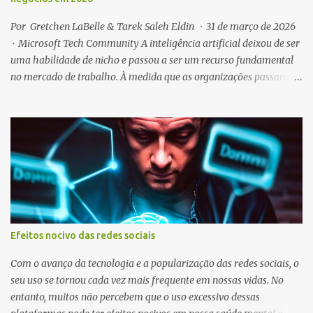
Por Gretchen LaBelle & Tarek Saleh Eldin · 31 de março de 2026
· Microsoft Tech Community A inteligência artificial deixou de ser
uma habilidade de nicho e passou a ser um recurso fundamental
no mercado de trabalho. À medida que as organizações passam da
experimentação com IA para sua operacionalização em escala,
cresce a demanda por profissionais capazes de aplicar IA em
contextos reais de negócios. Para acompanhar essa
transformação, a Microsoft anunciou um conjunto de novas
certificações voltadas a soluções de negócios com IA. No início de
2026, foram lançadas quatro certificações iniciais: Agentic AI
Business Solutions Architect , Copilot and Agent Administration
Fundamentals , AI Business Professional e AI Transformation
Leader — cobrindo desde profissionais técnicos até líderes de
Efeitos nocivo das redes sociais
transformação corporativa. Além dessas, novas certificações
começam a ser lançadas em beta a partir de abril de 2026, com
Com o avanço da tecnologia e a popularização das redes sociais, o
mais lan...
seu uso se tornou cada vez mais frequente em nossas vidas. No
entanto, muitos não percebem que o uso excessivo dessas